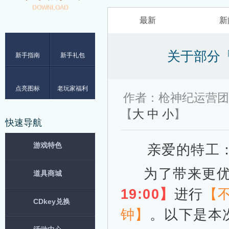
DOWNLOAD
最新
新
关于部分
新手指南
新手礼包
点亮图标
老玩家福利
作者：枪神纪运营团
【
大
中
小
】
快速导航
游戏特色
亲爱的特工
为了带来更
道具商城
19:00】
进行
【
CDkey兑换
钟】
。以下是本