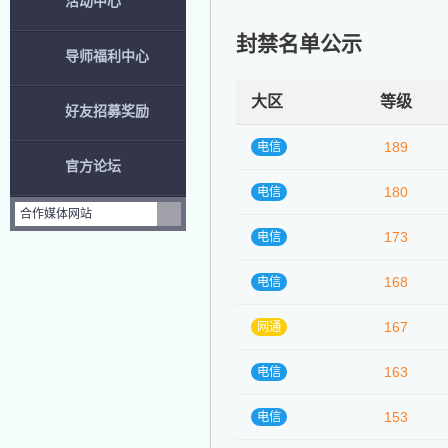
活动中心
封禁名单公示
导师福利中心
大区
等级
好友招募奖励
189
电信
官方论坛
180
电信
合作媒体网站
173
电信
168
电信
167
网通
163
电信
153
电信