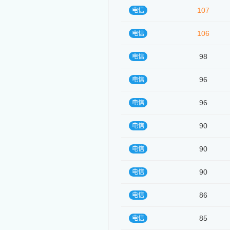
107
电信
106
电信
98
电信
96
电信
96
电信
90
电信
90
电信
90
电信
86
电信
85
电信