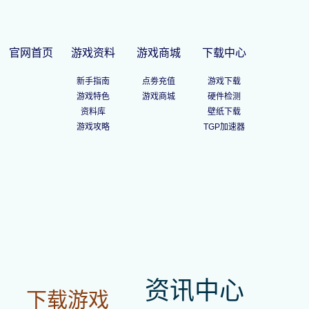
官网首页
游戏资料
游戏商城
下载中心
新手指南
点劵充值
游戏下载
游戏特色
游戏商城
硬件检测
资料库
壁纸下载
游戏攻略
TGP加速器
资讯中心
下载游戏