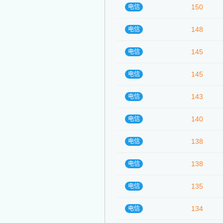
150
电信
148
电信
145
电信
145
电信
143
电信
140
电信
138
电信
138
电信
135
电信
134
电信