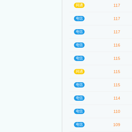
117
网通
117
电信
117
电信
116
电信
115
电信
115
网通
115
电信
114
电信
110
电信
109
电信