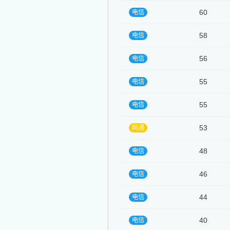
60
电信
58
电信
56
电信
55
电信
55
电信
53
网通
48
电信
46
电信
44
电信
40
电信