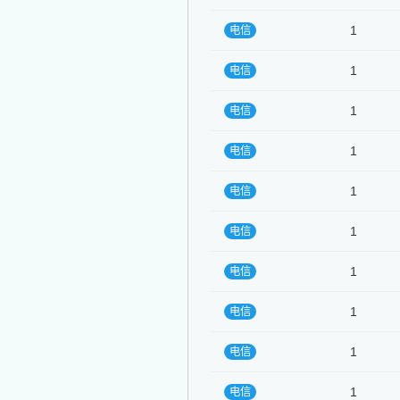
1
电信
1
电信
1
电信
1
电信
1
电信
1
电信
1
电信
1
电信
1
电信
1
电信