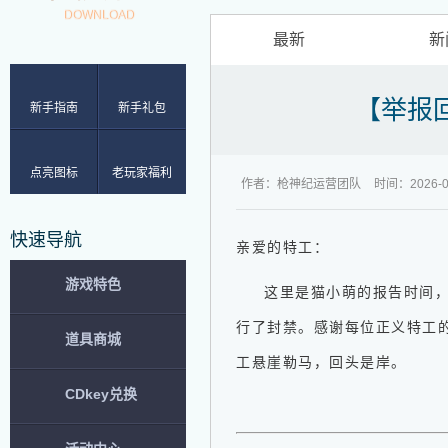
DOWNLOAD
最新
新
【举报回
新手指南
新手礼包
点亮图标
老玩家福利
作者：枪神纪运营团队
时间：2026-04
快速导航
亲爱的特工：
游戏特色
这里是猫小萌的报告时间
行了封禁。感谢每位正义特工
道具商城
工悬崖勒马，回头是岸。
CDkey兑换