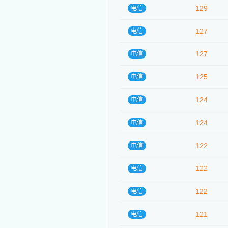
129
电信
127
电信
127
电信
125
电信
124
电信
124
电信
122
电信
122
电信
122
电信
121
电信