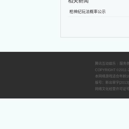
相关新闻
枪神纪玩法概率公示
腾讯互动娱乐
服务
|
COPYRIGHT ©2011-2
本网络游戏适合年龄
版号：新出审字[2013]
网络文化经营许可证