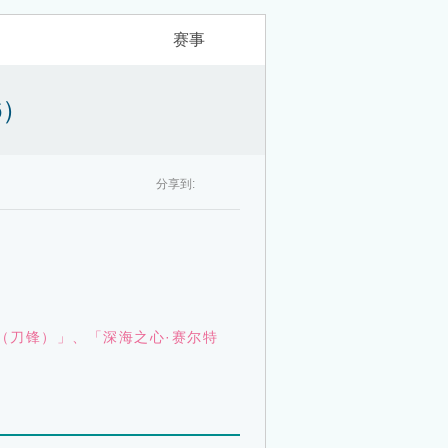
公告
赛事
6）
分享到:
腾
QQ
扫一扫 拿豪礼
！
讯
空
（刀锋）」
、
「深海之心·赛尔特
微
间