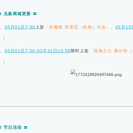
〓 兑换商城更新 〓
1、
03月01日7:00
上
架
「赤魔狼·芬里厄（机枪）礼包」
、
03月15
」
；
2、
03月01日7:00-03月31日23:59
限时上架
「深海之心·赛尔特
」
；
〓 节日活动 〓