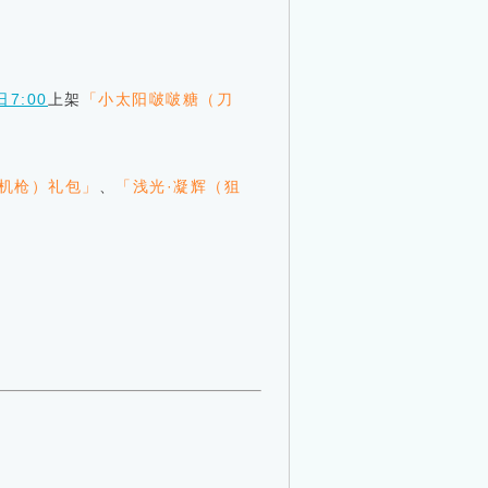
博
日7:00
上架
「小太阳啵啵糖（刀
（机枪）礼包」
、
「浅光·凝辉（狙