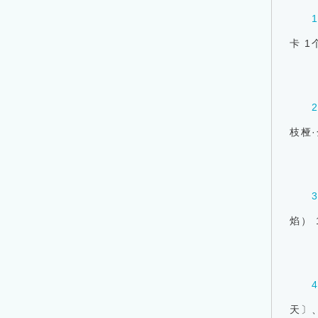
卡
1
枝桠·
焰） 
天
〕