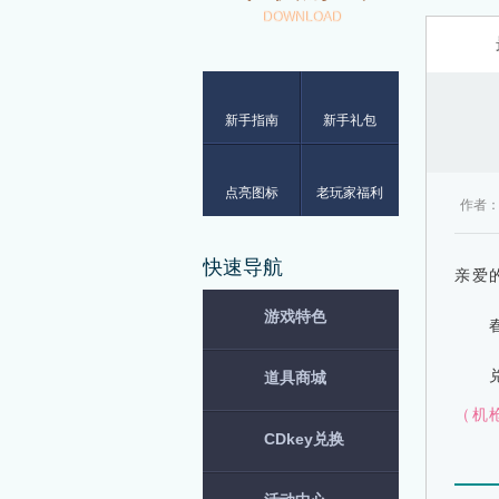
DOWNLOAD
新手指南
新手礼包
点亮图标
老玩家福利
作者
快速导航
亲爱
游戏特色
道具商城
（机
CDkey兑换