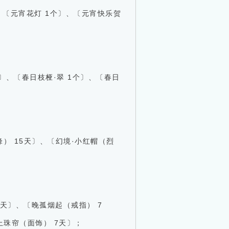
、〔
元宵花灯 1个
〕、〔元宵快乐贺
个〕、〔
春日枝桠·翠 1个
〕、〔
春日
） 15天〕、〔
幻境·小红帽（烈
7天〕、〔
晚孤烟起（戒指） 7
上珠帘（面饰） 7天
〕
；