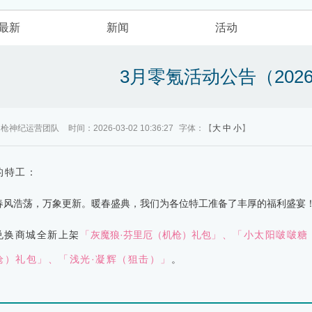
最新
新闻
活动
3月零氪活动公告（202
：枪神纪运营团队
时间：2026-03-02 10:36:27
字体：【
大
中
小
】
的特工：
春风浩荡，万象更新。暖春盛典，我们为各位特工准备了丰厚的福利盛宴
兑换商城全新上架
「
灰魔狼·芬里厄（机枪）礼包
」
、
「小太阳啵啵糖
枪）礼包」
、
「浅光·凝辉（狙击）」
。